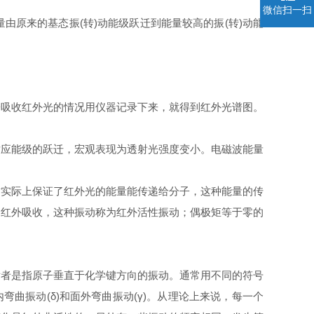
微信扫一扫
量
由原来的
基态
振(转)动能级跃迁到能量较高的振(转)动
能
子吸收红外光的情况用仪器记录下来，就得到红外光谱图。
对应能级的跃迁，宏观表现为透射光强度变小。电磁波能量
这实际上保证了红外光的能量能传递给分子，这种能量的传
的红外吸收，这种振动称为
红外活性
振动；偶极矩等于零的
后者是指
原子
垂直于
化学键
方向的振动。通常用不同的符号
弯曲振动(δ)和面外弯曲振动(γ)。从理论上来说，每一个