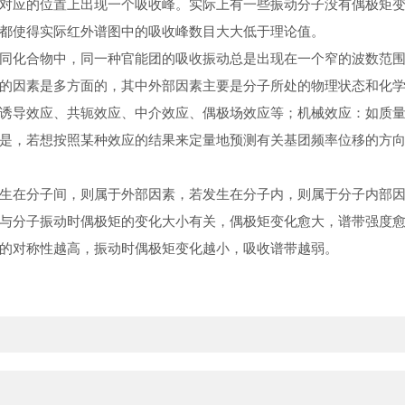
对应的位置上出现一个吸收峰。实际上有一些振动分子没有偶极矩
都使得实际红外谱图中的吸收峰数目大大低于理论值。
同化合物中，同一种官能团的吸收
振动
总是出现在一个窄的波数范
的因素是多方面的，其中外部因素主要是分子所处的物理状态和
化
诱导效应
、
共轭效应
、
中介效应
、偶极场效应等；
机械效应
：如
质
是，若想按照某种效应的结果来定量地预测有关基团频率位移的方
生在分子间，则属于外部因素，若发生在分子内，则属于分子内部
与分子振动时偶极矩的变化大小有关，偶极矩变化愈大，谱带强度
的对称性越高，振动时偶极矩变化越小，吸收谱带越弱。