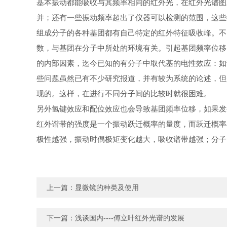
基本振动都能吸收与其频率相同的红外光，在红外光谱图
并
；还有一些
振动频率
超出了仪器可以检测的范围，这些
组成分子的各种基团都有自己特定的红外特征吸收峰。不
数，与基团在分子中所处的环境有关。引起
基团频率
位移
的内部因素，迄今已知的有分子中取代基的电性效应：如
些问题虽然已有不少研究报道，并有较为系统的论述，但
现的。这样，在进行不同分子间的比较时就很困难。
另外氢键效应和
配位效应
也会导致基团
频率
位移，如果发
红外谱带的强度是一个振动
跃迁概率
的量度，而跃迁概率
极性越强，振动时偶极矩变化越大，吸收谱带越强；分子
上一篇：
显微镜的种类及使用
下一篇：
浅谈国内----傅立叶红外光谱的发展