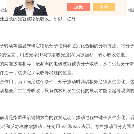
个
基团
的振动频率或转动频率和红外光的频率一样时，分子就吸收
能
该处波长的光就被物质吸收。所以，红外
子转动等信息来确定物质分子结构和鉴别化合物的分析方法。将分
峰
的位置，用
透光率
(T%)或者吸光度(A)为
纵坐标
，表示吸收强度。
的两能级差相等，该频率的电磁波就被该分子吸收，从而引起分子
件之一，这决定了吸收峰出现的位置。
合作用
，为了满足这个条件，分子振动时其
偶极矩
必须发生变化。
动
都会产生
红外吸收
，只有偶极矩发生变化的振动才能引起可观测
前者是指原子沿键轴方向的往复运动，振动过程中
键长
发生变化。
反对称伸缩振动，分别用 Vs 和Vas 表示。弯曲振动可分为面内