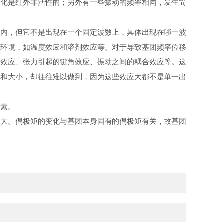
变化是红外非活性的；另外有一些振动的频率相同，发生
简
围内，但它不是出现在一个固定波数上，具体出现在哪一波
学环境
，如
温度效应
和
溶剂
效应等。对于导致
基团频率
位移
量效应
、
张力
引起的键角效应、
振动
之间的
耦合效应
等。这
向和大小，却往往难以做到，因为这些效应大都不是单一出
因素。
愈大。偶极矩的变化与基团本身固有的偶极矩有关，故基团