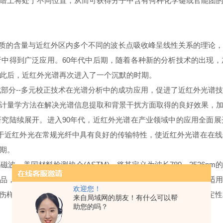
谱上将处于不同位置，从而可获得分子中含有何种化学键或官能团
，提出物质的含量与近红外区内多个不同的波长点吸收峰呈线性关系的理
中得到广泛应用。60年代中后期，随着各种新的分析技术的出现
此后，近红外光谱再次进入了一个沉默的时期。
的重要组成部分--多元校正技术在光谱分析中的成功应用，促进了近红外
计量学方法在解决光谱信息提取和背景干扰方面取得的良好效果，
究陆续展开。进入90年代，近红外光谱在产业领域中的应用全面
。由于近红外光在常规光纤中具有良好的传输特性，使近红外光谱在
期。
的电磁波，美国材料检测协会(ASTM)，将其定义为波长780～2526
，检测成本低。2.分析速度快，一般样品可在1min内完成。3.
欢迎您！
损伤样品可称为无损检测。5.分辨率高可同时对样品多个组分进行定
来自局域网的朋友！有什么可以帮
助您的吗？