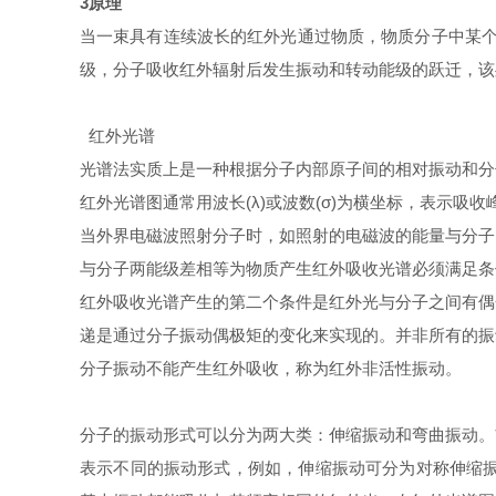
3原理
当一束具有连续
波长
的红外光通过物质，物质
分子
中某
级
，分子吸收红外
辐射
后发生振动和转动能级的跃迁，
红外光谱
光谱法实质上是一种根据分子内部原子间的相对振动和分
红外光谱图通常用
波长
(λ)或
波数
(σ)为
横坐标
，表示
吸收
当外界
电磁波
照射分子时，如照射的电磁波的能量与分子
与分子两能级差相等为物质产生红外吸收光谱必须满足条
红外吸收光谱产生的第二个条件是红外光与分子之间有
偶
递是通过分子振动偶极矩的变化来实现的。并非所有的
振
分子振动不能产生红外吸收，称为红外非活性振动。
分子的振动形式可以分为两大类：
伸缩振动
和
弯曲振动
。
表示不同的振动形式，例如，伸缩振动可分为对称伸缩振动和