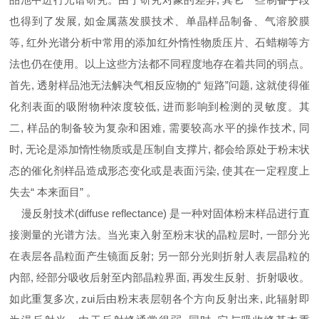
也得到了发展, 如金属蒸发膜技术、单晶样品制备、气溶胶膜
等, 红外光谱分析中常用的添加红外惰性物质压片、石蜡糊等方
法也仍在使用。以上这些方法都不同程度地存在着共同的弱点。
首先, 透射样品池无法解决气相反应物的“ 短路”问题, 这就使得催
化剂表面的吸附物种浓度较低, 进而影响到检测的灵敏度。其
二, 样品的制备较为复杂和困难, 需要较高水平的操作技术, 同
时, 无论是添加惰性物质或是压制自支撑片, 都会给原处于粉末状
态的催化剂样品造成形态变化或是表面污染, 使其在一定程度上
失去“ 本来面目” 。
漫反射技术(diffuse reflectance) 是一种对固体粉末样品进行直
接测量的光谱方法。当光束入射至粉末状的晶粒层时, 一部分光
在表层各晶粒面产生镜面反射; 另一部分光则折射人表层晶粒的
内部, 经部分吸收后射至内部晶粒界面, 再发生反射、折射吸收。
如此重复多次, zui后由粉末表层朝各个方向反射出来, 此辐射即