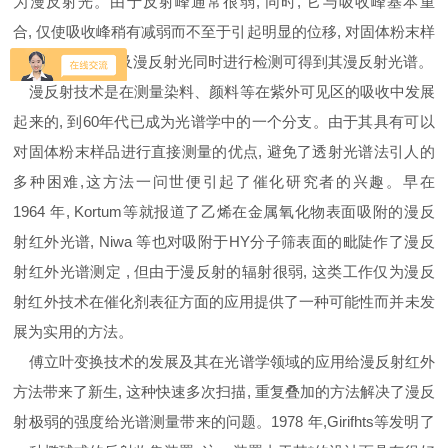
为漫反射光。由于反射峰通常很弱, 同时, 它与吸收峰基本重
合, 仅使吸收峰稍有减弱而不至于引起明显的位移, 对固体粉末样
品的镜面反射光及漫反射光同时进行检测可得到其漫反射光谱。
漫反射技术是在测量染料、颜料等在紫外可见区的吸收中发展
起来的, 到60年代已成为光谱学中的一个分支。由于其具有可以
对固体粉末样品进行直接测量的优点, 避免了透射光谱法引人的
多种困难,这方法一问世便引起了催化研究者的兴趣。早在
1964 年, Kortum等就报道了乙烯在金属氧化物表面吸附的漫反
射红外光谱, Niwa 等也对吸附于HY分子筛表面的毗陡作了漫反
射红外光谱测定 , 但由于漫反射的辐射很弱, 这类工作仅为漫反
射红外技术在催化剂表征方面的应用提供了一种可能性而并未发
展为实用的方法。
傅立叶变换技术的发展及其在光谱学领域的应用给漫反射红外
方法带来了新生, 这种快速多次扫描, 重复叠加的方法解决了漫反
射极弱的强度给光谱测量带来的问题。1978 年,Girifhts等发明了