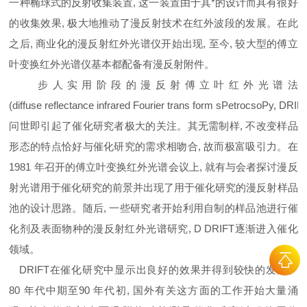
一种椭球式的反射收集装置, 这一装置由于其*的设计而具有很好
的收集效果, 极大地推动了漫反射技术在红外波段的发展。在此
之后, 商业化的漫反射红外光谱仪开始出现, 至今, 较大型的傅立
叶变换红外光谱仪基本都配备有漫反射附件。
步人实用阶段的漫反射傅立叶红外光谱法
(diffuse reflectance infrared Fourier trans form sPetrocsoPy, DRI
问世即引起了催化研究者极大的关注。其无需制样, 不改变样品
形态的特点恰好与催化研究的需求相吻合, 故而极富吸引力。在
1981 年召开的傅立叶变换红外光谱会议上, 就有与会者探讨漫反
射光谱用于催化研究的前景并出现了用于催化研究的漫反射样品
池的设计思路。随后, 一些研究者开始利用自制的样品池进行催
化剂及表面物种的漫反射红外光谱研究, D DRIFT逐渐进入催化
领域。
DRIFT在催化研究中显示出良好的效果并得到较快的发展。
80 年代中期至90 年代初, 国外有关这方面的工作开始大量涌