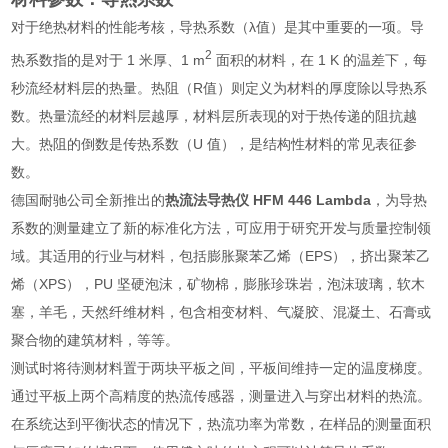
对于绝热材料的性能考核，导热系数（λ值）是其中重要的一项。导
2
热系数指的是对于 1 米厚、1 m
面积的材料，在 1 K 的温差下，每
秒流经材料层的热量。热阻（R值）则定义为材料的厚度除以导热系
数。热量流经的材料层越厚，材料层所表现的对于热传递的阻抗越
大。热阻的倒数是传热系数（U 值），是结构性材料的常见表征参
数。
德国耐驰公司全新推出的
热流法导热仪
HFM 446 Lambda
，为导热
系数的测量建立了新的标准化方法，可应用于研究开发与质量控制领
域。其适用的行业与材料，包括膨胀聚苯乙烯（EPS），挤出聚苯乙
烯（XPS），PU 坚硬泡沫，矿物棉，膨胀珍珠岩，泡沫玻璃，软木
塞，羊毛，天然纤维材料，包含相变材料、气凝胶、混凝土、石膏或
聚合物的建筑材料，等等。
测试时将待测材料置于两块平板之间，平板间维持一定的温度梯度。
通过平板上两个高精度的热流传感器，测量进入与穿出材料的热流。
在系统达到平衡状态的情况下，热流功率为常数，在样品的测量面积