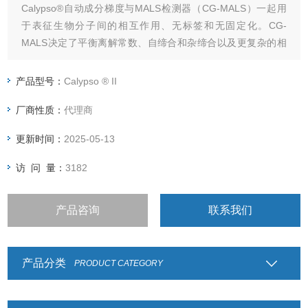
Calypso®自动成分梯度与MALS检测器（CG-MALS）一起用
于表征生物分子间的相互作用、无标签和无固定化。CG-
MALS决定了平衡离解常数、自缔合和杂缔合以及更复杂的相
互作用。
也可用于绘制Zimm图、dn/dc分析、反应动力学和聚合物相互
产品型号：
Calypso ® II
作用分析的自动化。
厂商性质：
代理商
更新时间：
2025-05-13
访 问 量：
3182
产品咨询
联系我们
产品分类
PRODUCT CATEGORY